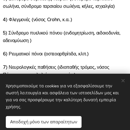
σωλήνα, σύνδρομο ταρσιαίου σωλήνα, κήλες, ισχιαλγία)
4) Φλεγμονές (νόσος Crohn, κ.α..)
5) Σύνδρομο πυελικού πόνου (ενδομητρίωση, αιδοιοδυνία,
αδενομύωση )
6) Ρευματικοί πόνοι (οστεοαρθρίτιδα, κλπ.)
7) Νευρολογικές παθήσεις (ιδιοπαθής τρόμος, νόσος
Πάρκινσον, κεφαλαλγίες, ημικρανίες)
Χρησιμοποιούμε τα cookies για να εξασφαλίσουμε την
8) Αντιμετώπιση φλεγμονών πνεύμονα από ιογενείς
σωστή λειτουργία και ασφάλεια των ιστοσελίδων μας και
αιτιολογίες (ιός της γρίπης, COVID-19)
για να σας προσφέρουμε την καλύτερη δυνατή εμπειρία
χρήσης.
Αποδοχή μόνο των απαραίτητων
Δημιουργία της
ΑΚΕΣΩ
ΜΗΤΣΑΣ ΒΑΣΙΛΕΙΟΣ