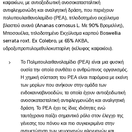
καψακίων, με αντιοξειδωτική ανοσοκατασταλτική
αντιφλεγμονώδη και αναλγητική δράση, που περιέχουν
πολυπουλαιθανολαμίδιο (ΡΕΑ), τιτλοδοτημένο εκχύλισμα
βλαστού ανανά (Ananas cornosus L. Με 90% Βρομελίνη),
Μποσουέλια, τιτλοδοτημένο Εκχύλισμα καρπού Βοswellia
serrata roxt. Ex Colebro, με 65% ΑΚΒΑ,
υδροξυπροπυλομεθυλοκυτταρίνη (κέλυφος καψακίου).
Το Πολμιτουλαιθανολαμίδιο (ΡΕΑ) είναι μια φυσική
ουσία την οποία συνθέτει ο ανθρώπινος οργανισμός.
Η χημική σύσταση του ΡΕΑ είναι παρόμοια με εκείνη
των μορίων που ανήκουν στην ομάδα των
ενδοκανναβινοειδών, τα οποία έχουν αντιοξειδωτική
ανοσοκατασταλτική αντιφλεγμονώδη και αναλγητική
δράση. Το ΡΕΑ έχει τις ίδιες ιδιότητες ενώ
ταυτόχρονα παίζει σημαντικό ρόλο στον έλεγχο της
γένεσης του πόνου και πιο συγκεκριμένα στην
αντιμετώπιση των νευρογενών φλεγμονών και