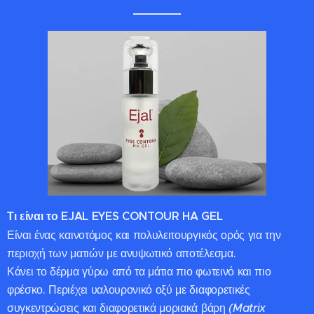
Τι είναι το EJAL EYES CONTOUR HA GEL
Είναι ένας καινοτόμος και πολυλειτουργικός ορός για την
περιοχή των ματιών με ανυψωτικό αποτέλεσμα.
Κάνει το δέρμα γύρω από τα μάτια πιο φωτεινό και πιο
φρέσκο. Περιέχει υαλουρονικό οξύ με διαφορετικές
συγκεντρώσεις και διαφορετικά μοριακά βάρη
(Matrix