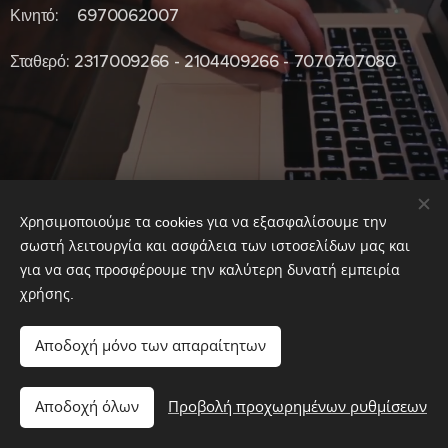
Κινητό: 6970062007
Σταθερό: 2317009266 - 2104409266 - 7070707080
Χρησιμοποιούμε τα cookies για να εξασφαλίσουμε την
σωστή λειτουργία και ασφάλεια των ιστοσελίδων μας και
για να σας προσφέρουμε την καλύτερη δυνατή εμπειρία
χρήσης.
Αποδοχή μόνο των απαραίτητων
Δημιουργία της
ΑΚΕΣΩ
ΜΗΤΣΑΣ ΒΑΣΙΛΕΙΟΣ
Copyright © 2019
Αποδοχή όλων
Προβολή προχωρημένων ρυθμίσεων
Υλοποιήθηκε από τη
Webnode
Cookies